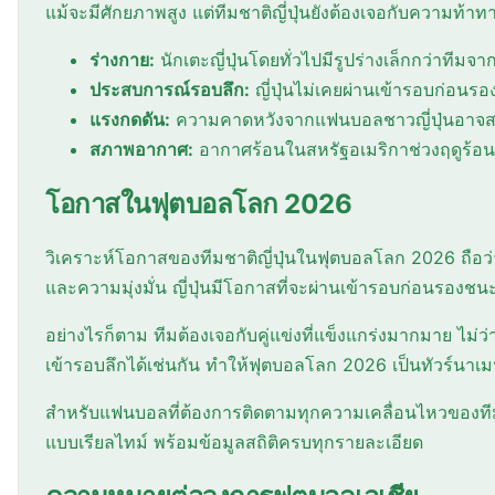
แม้จะมีศักยภาพสูง แต่ทีมชาติญี่ปุ่นยังต้องเจอกับความ
ร่างกาย:
นักเตะญี่ปุ่นโดยทั่วไปมีรูปร่างเล็กกว่าทีม
ประสบการณ์รอบลึก:
ญี่ปุ่นไม่เคยผ่านเข้ารอบก่อ
แรงกดดัน:
ความคาดหวังจากแฟนบอลชาวญี่ปุ่นอาจสร
สภาพอากาศ:
อากาศร้อนในสหรัฐอเมริกาช่วงฤดูร้อ
โอกาสในฟุตบอลโลก 2026
วิเคราะห์โอกาสของทีมชาติญี่ปุ่นในฟุตบอลโลก 2026 ถือว่า
และความมุ่งมั่น ญี่ปุ่นมีโอกาสที่จะผ่านเข้ารอบก่อนรองชนะ
อย่างไรก็ตาม ทีมต้องเจอกับคู่แข่งที่แข็งแกร่งมากมาย ไม่ว
เข้ารอบลึกได้เช่นกัน ทำให้ฟุตบอลโลก 2026 เป็นทัวร์นาเมนต์ท
สำหรับแฟนบอลที่ต้องการติดตามทุกความเคลื่อนไหวของที
แบบเรียลไทม์ พร้อมข้อมูลสถิติครบทุกรายละเอียด