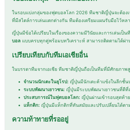
ในรอบแบ่งกลุ่มของฟุตบอลโลก 2026 ทีมชาติญี่ปุ่นจะต้องเจอ
ที่มีสไตล์การเล่นแตกต่างกัน ทีมต้องเตรียมแผนรับมือไว้หล
ญี่ปุ่นมีข้อได้เปรียบในเรื่องของความมีวินัยและการเล่นเป็
บอล
แบบครบทุกคู่พร้อมบทวิเคราะห์ สามารถติดตามได้ผ่า
เปรียบเทียบกับทีมเอเชียอื่น
ในบรรดาทีมจากเอเชีย ทีมชาติญี่ปุ่นถือเป็นทีมที่มีศักยภาพสูง
จำนวนนักเตะในยุโรป:
ญี่ปุ่นมีนักเตะค้าแข้งในลีกชั
ระบบพัฒนาเยาวชน:
ญี่ปุ่นมีระบบพัฒนาเยาวชนที่ดีที่
ประสบการณ์ในฟุตบอลโลก:
ญี่ปุ่นผ่านเข้ารอบสุดท้
แท็กติก:
ญี่ปุ่นมีแท็กติกที่ทันสมัยและปรับเปลี่ยนได
ความท้าทายที่รออยู่