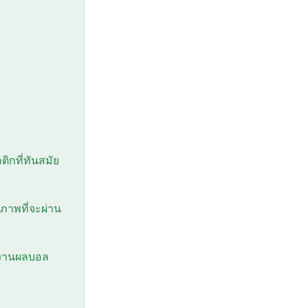
ิกที่ทันสมัย
ยภาพที่จะผ่าน
งานผลบอล