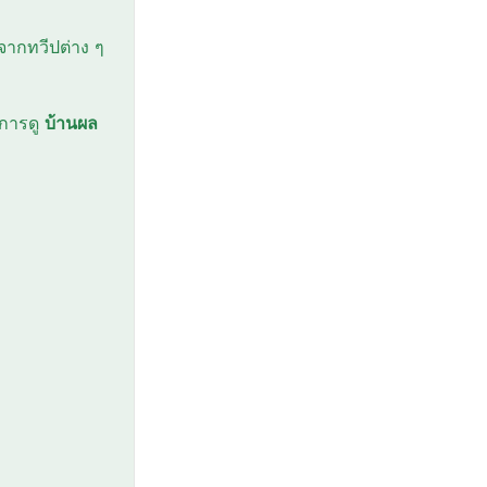
มจากทวีปต่าง ๆ
งการดู
บ้านผล