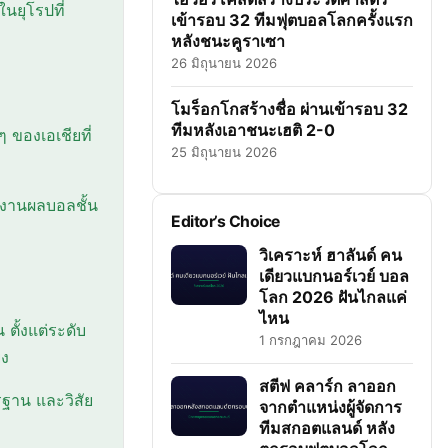
นยุโรปที่
เข้ารอบ 32 ทีมฟุตบอลโลกครั้งแรก
หลังชนะคูราเซา
26 มิถุนายน 2026
โมร็อกโกสร้างชื่อ ผ่านเข้ารอบ 32
ทีมหลังเอาชนะเฮติ 2-0
 ของเอเชียที่
25 มิถุนายน 2026
ยงานผลบอลชั้น
Editor’s Choice
วิเคราะห์ ฮาลันด์ คน
เดียวแบกนอร์เวย์ บอล
โลก 2026 ฝันไกลแค่
ไหน
 ตั้งแต่ระดับ
1 กรกฎาคม 2026
่ง
สตีฟ คลาร์ก ลาออก
ฐาน และวิสัย
จากตำแหน่งผู้จัดการ
ทีมสกอตแลนด์ หลัง