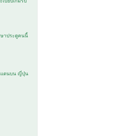
ะเบียบเกมรับ
ักษาประตูคนนี้
แดนบน ญี่ปุ่น