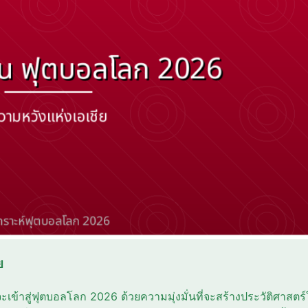
ย
จะเข้าสู่ฟุตบอลโลก 2026 ด้วยความมุ่งมั่นที่จะสร้างประวัติศาสตร์