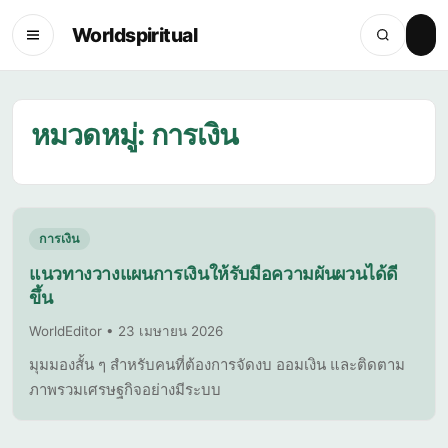
Worldspiritual
Toggle menu
หมวดหมู่:
การเงิน
การเงิน
แนวทางวางแผนการเงินให้รับมือความผันผวนได้ดี
ขึ้น
WorldEditor • 23 เมษายน 2026
มุมมองสั้น ๆ สำหรับคนที่ต้องการจัดงบ ออมเงิน และติดตาม
ภาพรวมเศรษฐกิจอย่างมีระบบ