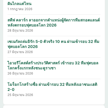
ฝันไกลแค่ไหน
1 กรกฎาคม 2026
สตีฟ คลาร์ก ลาออกจากตำแหน่งผู้จัดการทีมสกอตแลนด์
หลังตกรอบฟุตบอลโลก 2026
28 มิถุนายน 2026
เซเนกัลถล่มอิรัก 5-0 ตัวจริง 10 คน ผ่านเข้ารอบ 32 ทีม
ฟุตบอลโลก 2026
27 มิถุนายน 2026
ไอวอรีโคสต์สร้างประวัติศาสตร์ เข้ารอบ 32 ทีมฟุตบอล
โลกครั้งแรกหลังชนะคูราเซา
26 มิถุนายน 2026
โมร็อกโกสร้างชื่อ ผ่านเข้ารอบ 32 ทีมหลังเอาชนะเฮติ
2-0
25 มิถุนายน 2026