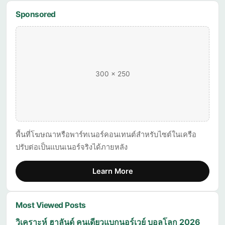
Sponsored
300 x 250
พื้นที่โฆษณาหรือพาร์ทเนอร์คอนเทนต์สำหรับไซต์ในเครือ
ปรับต่อเป็นแบนเนอร์จริงได้ภายหลัง
Learn More
Most Viewed Posts
วิเคราะห์ ฮาลันด์ คนเดียวแบกนอร์เวย์ บอลโลก 2026