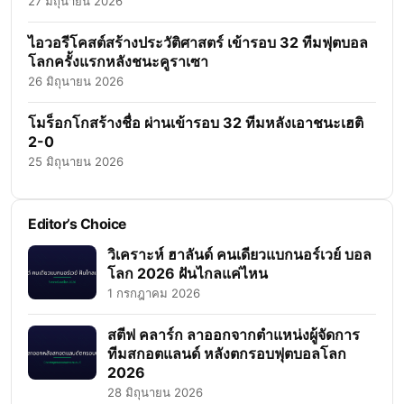
27 มิถุนายน 2026
ไอวอรีโคสต์สร้างประวัติศาสตร์ เข้ารอบ 32 ทีมฟุตบอล
โลกครั้งแรกหลังชนะคูราเซา
26 มิถุนายน 2026
โมร็อกโกสร้างชื่อ ผ่านเข้ารอบ 32 ทีมหลังเอาชนะเฮติ
2-0
25 มิถุนายน 2026
Editor’s Choice
วิเคราะห์ ฮาลันด์ คนเดียวแบกนอร์เวย์ บอล
โลก 2026 ฝันไกลแค่ไหน
1 กรกฎาคม 2026
สตีฟ คลาร์ก ลาออกจากตำแหน่งผู้จัดการ
ทีมสกอตแลนด์ หลังตกรอบฟุตบอลโลก
2026
28 มิถุนายน 2026