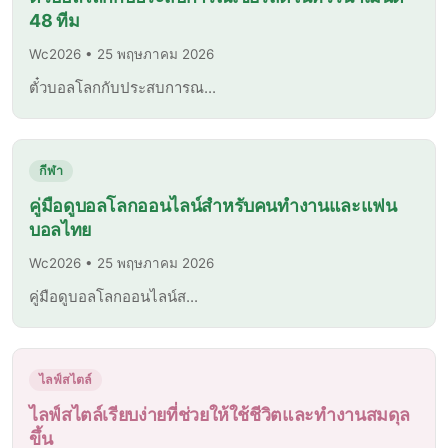
48 ทีม
Wc2026 • 25 พฤษภาคม 2026
ตั๋วบอลโลกกับประสบการณ...
กีฬา
คู่มือดูบอลโลกออนไลน์สำหรับคนทำงานและแฟน
บอลไทย
Wc2026 • 25 พฤษภาคม 2026
คู่มือดูบอลโลกออนไลน์ส...
ไลฟ์สไตล์
ไลฟ์สไตล์เรียบง่ายที่ช่วยให้ใช้ชีวิตและทำงานสมดุล
ขึ้น