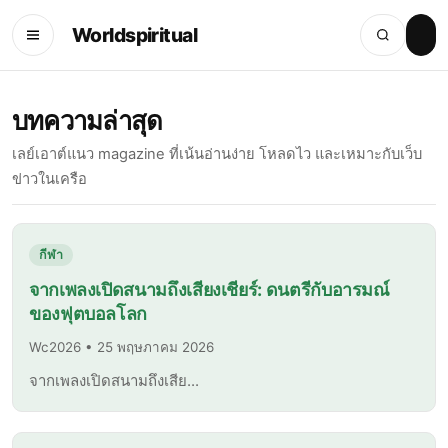
Worldspiritual
Toggle menu
บทความล่าสุด
เลย์เอาต์แนว magazine ที่เน้นอ่านง่าย โหลดไว และเหมาะกับเว็บ
ข่าวในเครือ
กีฬา
จากเพลงเปิดสนามถึงเสียงเชียร์: ดนตรีกับอารมณ์
ของฟุตบอลโลก
Wc2026 • 25 พฤษภาคม 2026
จากเพลงเปิดสนามถึงเสีย...