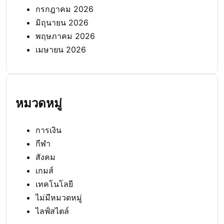
กรกฎาคม 2026
มิถุนายน 2026
พฤษภาคม 2026
เมษายน 2026
หมวดหมู่
การเงิน
กีฬา
สังคม
เกมส์
เทคโนโลยี
ไม่มีหมวดหมู่
ไลฟ์สไตล์