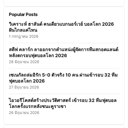
Popular Posts
วิเคราะห์ ฮาลันด์ คนเดียวแบกนอร์เวย์ บอลโลก 2026
ฝันไกลแค่ไหน
1 กรกฎาคม 2026
สตีฟ คลาร์ก ลาออกจากตำแหน่งผู้จัดการทีมสกอตแลนด์
หลังตกรอบฟุตบอลโลก 2026
28 มิถุนายน 2026
เซเนกัลถล่มอิรัก 5-0 ตัวจริง 10 คน ผ่านเข้ารอบ 32 ทีม
ฟุตบอลโลก 2026
27 มิถุนายน 2026
ไอวอรีโคสต์สร้างประวัติศาสตร์ เข้ารอบ 32 ทีมฟุตบอล
โลกครั้งแรกหลังชนะคูราเซา
26 มิถุนายน 2026