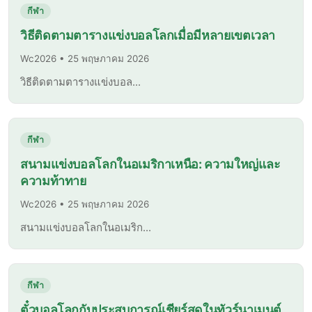
กีฬา
วิธีติดตามตารางแข่งบอลโลกเมื่อมีหลายเขตเวลา
Wc2026 • 25 พฤษภาคม 2026
วิธีติดตามตารางแข่งบอล...
กีฬา
สนามแข่งบอลโลกในอเมริกาเหนือ: ความใหญ่และ
ความท้าทาย
Wc2026 • 25 พฤษภาคม 2026
สนามแข่งบอลโลกในอเมริก...
กีฬา
ตั๋วบอลโลกกับประสบการณ์เชียร์สดในทัวร์นาเมนต์