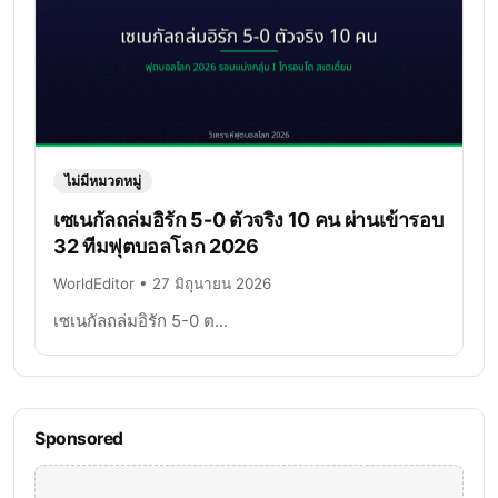
ไม่มีหมวดหมู่
เซเนกัลถล่มอิรัก 5-0 ตัวจริง 10 คน ผ่านเข้ารอบ
32 ทีมฟุตบอลโลก 2026
WorldEditor • 27 มิถุนายน 2026
เซเนกัลถล่มอิรัก 5-0 ต...
Sponsored