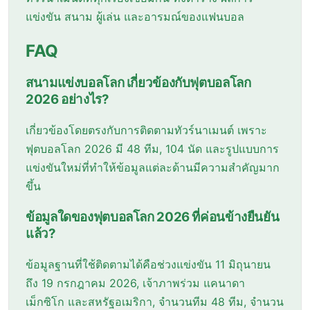
แข่งขัน สนาม ผู้เล่น และอารมณ์ของแฟนบอล
FAQ
สนามแข่งบอลโลก เกี่ยวข้องกับฟุตบอลโลก
2026 อย่างไร?
เกี่ยวข้องโดยตรงกับการติดตามทัวร์นาเมนต์ เพราะ
ฟุตบอลโลก 2026 มี 48 ทีม, 104 นัด และรูปแบบการ
แข่งขันใหม่ที่ทำให้ข้อมูลแต่ละด้านมีความสำคัญมาก
ขึ้น
ข้อมูลใดของฟุตบอลโลก 2026 ที่ค่อนข้างยืนยัน
แล้ว?
ข้อมูลฐานที่ใช้ติดตามได้คือช่วงแข่งขัน 11 มิถุนายน
ถึง 19 กรกฎาคม 2026, เจ้าภาพร่วม แคนาดา
เม็กซิโก และสหรัฐอเมริกา, จำนวนทีม 48 ทีม, จำนวน