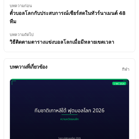
บทความก่อน
ตั๋วบอลโลกกับประสบการณ์เชียร์สดในทัวร์นาเมนต์ 48
ทีม
บทความถัดไป
วิธีติดตามตารางแข่งบอลโลกเมื่อมีหลายเขตเวลา
บทความที่เกี่ยวข้อง
กีฬา