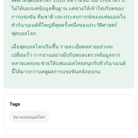
ติดตามฟุตบอลโลก 2026 มีความหมายมากขึ้น เพราะ
ไม่ได้บอกแค่ข้อมูลพื้นฐาน แต่ช่วยให้เข้าใจบริบทของ
การแข่งขัน ทีมชาติ และประสบการณ์ของแฟนบอลใน
ทัวร์นาเมนต์ที่ใหญ่ที่สุดครั้งหนึ่งของประวัติศาสตร์
ฟุตบอลโลก.
เมื่อฟุตบอลโลกเริ่มขึ้น รายละเอียดหลายอย่างจะ
เปลี่ยนเร็ว การอ่านอย่างมีบริบทและตรวจข้อมูลจาก
หลายแหล่งจะช่วยให้แฟนบอลไทยสนุกกับทัวร์นาเมนต์
นี้ได้มากกว่าแค่ดูผลการแข่งขันหลังจบเกม
Tags
สนามแข่งบอลโลก