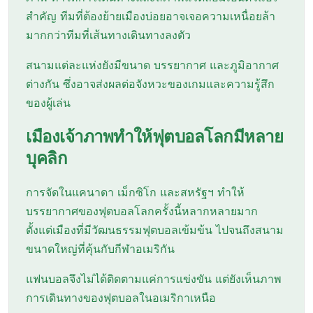
สำคัญ ทีมที่ต้องย้ายเมืองบ่อยอาจเจอความเหนื่อยล้า
มากกว่าทีมที่เส้นทางเดินทางลงตัว
สนามแต่ละแห่งยังมีขนาด บรรยากาศ และภูมิอากาศ
ต่างกัน ซึ่งอาจส่งผลต่อจังหวะของเกมและความรู้สึก
ของผู้เล่น
เมืองเจ้าภาพทำให้ฟุตบอลโลกมีหลาย
บุคลิก
การจัดในแคนาดา เม็กซิโก และสหรัฐฯ ทำให้
บรรยากาศของฟุตบอลโลกครั้งนี้หลากหลายมาก
ตั้งแต่เมืองที่มีวัฒนธรรมฟุตบอลเข้มข้น ไปจนถึงสนาม
ขนาดใหญ่ที่คุ้นกับกีฬาอเมริกัน
แฟนบอลจึงไม่ได้ติดตามแค่การแข่งขัน แต่ยังเห็นภาพ
การเดินทางของฟุตบอลในอเมริกาเหนือ