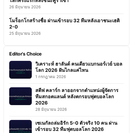
โลกครั้งแรกหลังชนะคูราเซา
26 มิถุนายน 2026
โมร็อกโกสร้างชื่อ ผ่านเข้ารอบ 32 ทีมหลังเอาชนะเฮติ
2-0
25 มิถุนายน 2026
Editor’s Choice
วิเคราะห์ ฮาลันด์ คนเดียวแบกนอร์เวย์ บอล
โลก 2026 ฝันไกลแค่ไหน
1 กรกฎาคม 2026
สตีฟ คลาร์ก ลาออกจากตำแหน่งผู้จัดการ
ทีมสกอตแลนด์ หลังตกรอบฟุตบอลโลก
2026
28 มิถุนายน 2026
เซเนกัลถล่มอิรัก 5-0 ตัวจริง 10 คน ผ่าน
เข้ารอบ 32 ทีมฟุตบอลโลก 2026