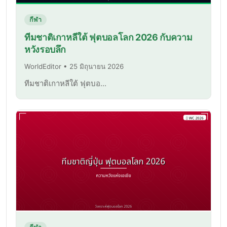
กีฬา
ทีมชาติเกาหลีใต้ ฟุตบอลโลก 2026 กับความ
หวังรอบลึก
WorldEditor • 25 มิถุนายน 2026
ทีมชาติเกาหลีใต้ ฟุตบอ...